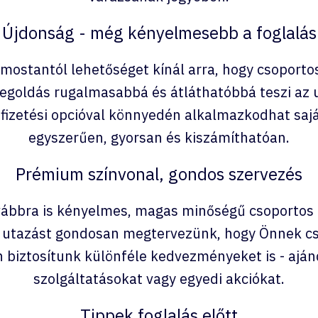
Újdonság - még kényelmesebb a foglalás
stantól lehetőséget kínál arra, hogy csoportos
megoldás rugalmasabbá és átláthatóbbá teszi az 
 fizetési opcióval könnyedén alkalmazkodhat sajá
egyszerűen, gyorsan és kiszámíthatóan.
Prémium színvonal, gondos szervezés
bbra is kényelmes, magas minőségű csoportos 
 utazást gondosan megtervezünk, hogy Önnek cs
n biztosítunk különféle kedvezményeket is - ajá
szolgáltatásokat vagy egyedi akciókat.
Tippek foglalás előtt