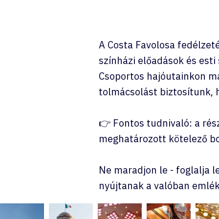
A Costa Favolosa fedélzeté
színházi előadások és es
Csoportos hajóutainkon mag
tolmácsolást biztosítunk, 
👉 Fontos tudnivaló: a rész
meghatározott kötelező bor
Ne maradjon le - foglalja l
nyújtanak a valóban emlék