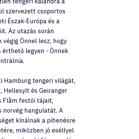
tlen tengeri kalandra a
ol szervezett csoportos
ti Észak-Európa és a
it. Az utazás során
 végig Önnel lesz, hogy
 érthető legyen - Önnek
ntrálnia.
i Hamburg tengeri világát,
, Hellesylt és Geiranger
 Flåm festői tájait,
s norvég hangulatát. A
séget kínálnak a pihenésre
tére, miközben jó eséllyel