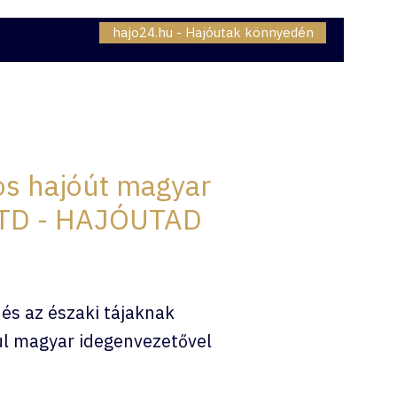
hajo24.hu - Hajóutak könnyedén
06307230834
OMAG - INTERNET
BLOG
os hajóút magyar
HJTD - HAJÓUTAD
 és az északi tájaknak
dul magyar idegenvezetővel