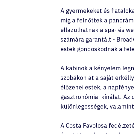
A gyermekeket és fiatalok
míg a felnőttek a panorámá
ellazulhatnak a spa- és we
számára garantált - Broadw
estek gondoskodnak a fele
A kabinok a kényelem legma
szobákon át a saját erkéll
élőzenei estek, a napfénye
gasztronómiai kínálat. Az o
különlegességek, valamint
A Costa Favolosa fedélzetén