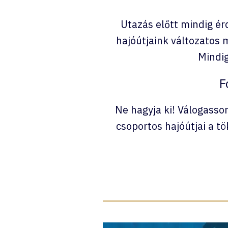
Utazás előtt mindig ér
hajóútjaink változatos
Mindig
F
Ne hagyja ki! Válogasso
csoportos hajóútjai a t