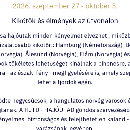
2026. szeptember 27 - október 5.
Kikötők és élmények az útvonalon
osa hajóutak minden kényelmét élvezheti, miköz
rázslatosabb kikötőit: Hamburg (Németország), Be
Norvégia), Ålesund (Norvégia), Flåm (Norvégia) és
pok tökéletes lehetőséget kínálnak a pihenésre, 
ra - az északi fény - megfigyelésére is, amely s
lehet a fjordok egén.
födte hegycsúcsok, a hangulatos norvég városok 
újtanak. A HJTD - HAJÓUTAD gondos szervezéséb
ényelmes, biztonságos és felejthetetlen kaland -
varázsának jegyében.