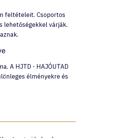
 feltételeit. Csoportos
 lehetőségekkel várják.
taznak.
ye
ég ma. A HJTD - HAJÓUTAD
különleges élményekre és