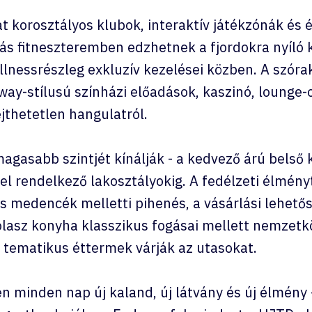
at korosztályos klubok, interaktív játékzónák és
s fitneszteremben edzhetnek a fjordokra nyíló k
llnessrészleg exkluzív kezelései közben. A szór
ay-stílusú színházi előadások, kaszinó, lounge-
jthetetlen hangulatról.
gasabb szintjét kínálják - a kedvező árú belső 
yel rendelkező lakosztályokig. A fedélzeti élmény
s medencék melletti pihenés, a vásárlási lehető
lasz konyha klasszikus fogásai mellett nemzetközi
 tematikus éttermek várják az utasokat.
 minden nap új kaland, új látvány és új élmény - 