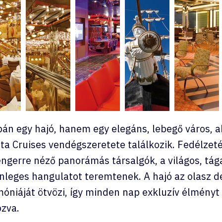
n egy hajó, hanem egy elegáns, lebegő város, aho
a Cruises vendégszeretete találkozik. Fedélzet
tengerre néző panorámás társalgók, a világos, tág
lönleges hangulatot teremtenek. A hajó az olasz d
óniáját ötvözi, így minden nap exkluzív élményt 
ózva.