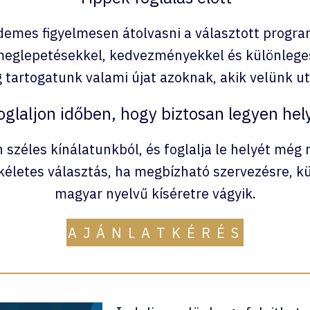
demes figyelmesen átolvasni a választott program
 meglepetésekkel, kedvezményekkel és különleges
 tartogatunk valami újat azoknak, akik velünk u
oglaljon időben, hogy biztosan legyen hel
n széles kínálatunkból, és foglalja le helyét m
ökéletes választás, ha megbízható szervezésre, 
magyar nyelvű kíséretre vágyik.
A J Á N L A T K É R É S