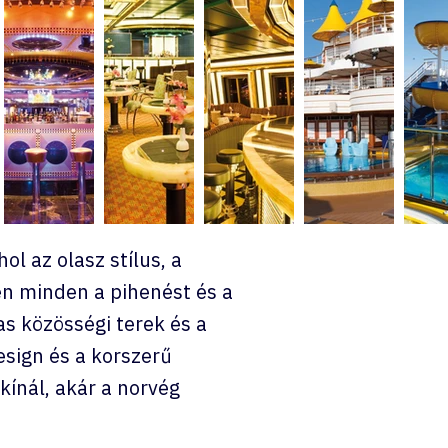
l az olasz stílus, a
én minden a pihenést és a
as közösségi terek és a
esign és a korszerű
kínál, akár a norvég