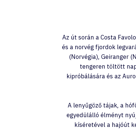
Az út során a Costa Favol
és a norvég fjordok legva
(Norvégia), Geiranger (
tengeren töltött na
kipróbálására és az Auro
A lenyűgöző tájak, a hó
egyedülálló élményt ny
kíséretével a hajóút k