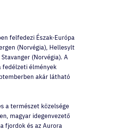
ben felfedezi Észak-Európa
rgen (Norvégia), Hellesylt
 Stavanger (Norvégia). A
a fedélzeti élmények
zeptemberben akár látható
és a természet közelsége
en, magyar idegenvezető
 a fjordok és az Aurora