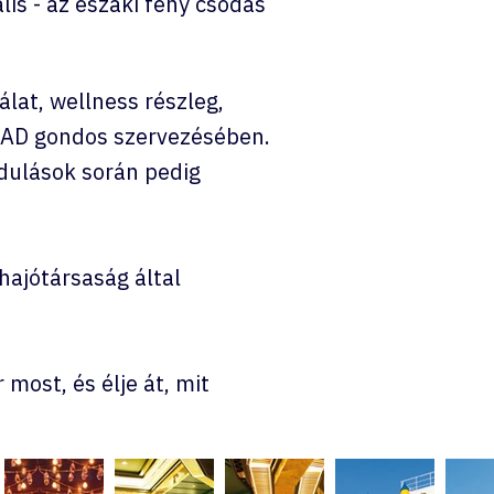
is - az északi fény csodás
lat, wellness részleg,
TAD gondos szervezésében.
ndulások során pedig
 hajótársaság által
 most, és élje át, mit