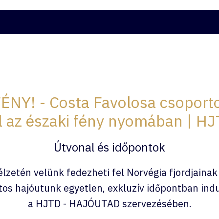
ATOK
HJTD ÉLMÉNYVÁLASZTÓ
KAPCSOLAT
ITALCS
NY! - Costa Favolosa csoport
l az északi fény nyomában | 
Útvonal és időpontok
lzetén velünk fedezheti fel Norvégia fjordjainak
tos hajóutunk egyetlen, exkluzív időpontban in
a HJTD - HAJÓUTAD szervezésében.