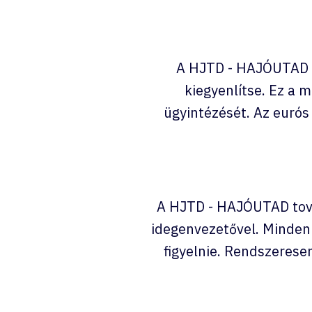
A HJTD - HAJÓUTAD mo
kiegyenlítse. Ez a 
ügyintézését. Az eurós
A HJTD - HAJÓUTAD tová
idegenvezetővel. Minden
figyelnie. Rendszerese