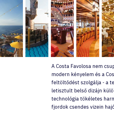
A Costa Favolosa nem csupá
modern kényelem és a Cost
feltöltődést szolgálja - a 
letisztult belső dizájn kü
technológia tökéletes harm
fjordok csendes vizein haj