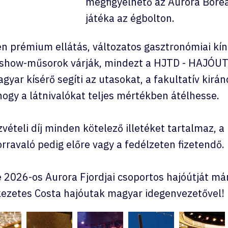
megfigyelhető az Aurora Boreal
játéka az égbolton.
n prémium ellátás, változatos gasztronómiai kíná
ti show-műsorok várják, mindezt a HJTD - HAJÓU
yar kísérő segíti az utasokat, a fakultatív kirá
hogy a látnivalókat teljes mértékben átélhesse.
vételi díj minden kötelező illetéket tartalmaz, a
ravaló pedig előre vagy a fedélzeten fizetendő.
e 2026-os Aurora Fjordjai csoportos hajóútját már
ezetes Costa hajóutak magyar idegenvezetővel!