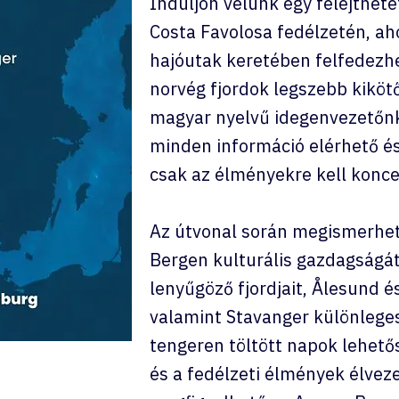
Induljon velünk egy felejthete
Costa Favolosa fedélzetén, ah
hajóutak keretében felfedezhe
norvég fjordok legszebb kikötő
magyar nyelvű idegenvezetőnk
minden információ elérhető és
csak az élményekre kell konce
Az útvonal során megismerhet
Bergen kulturális gazdagságát
lenyűgöző fjordjait, Ålesund és
valamint Stavanger különlege
tengeren töltött napok lehető
és a fedélzeti élmények élveze