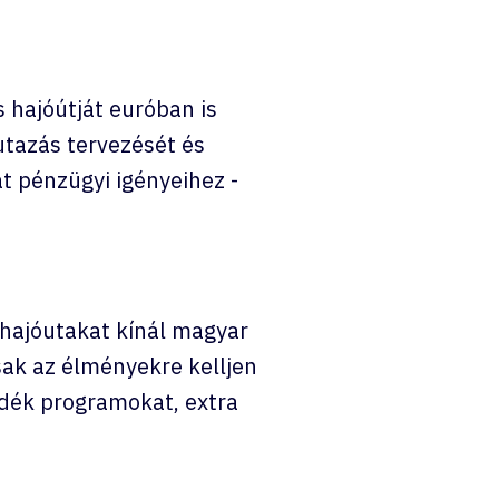
 hajóútját euróban is
utazás tervezését és
t pénzügyi igényeihez -
hajóutakat kínál magyar
ak az élményekre kelljen
ndék programokat, extra