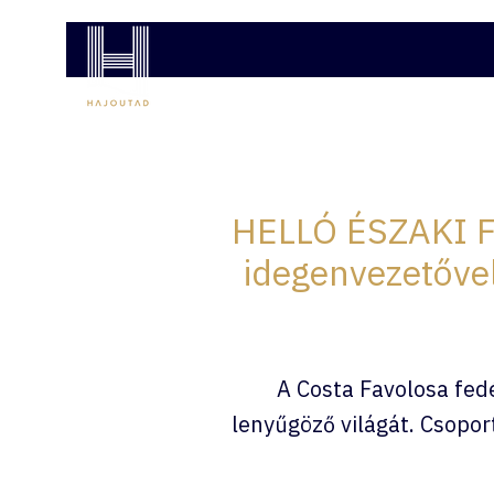
COSTA HAJÓUTAK
MSC HAJÓUTAK
AJÁNL
HELLÓ ÉSZAKI FÉ
idegenvezetőve
A Costa Favolosa fedé
lenyűgöző világát. Csopor