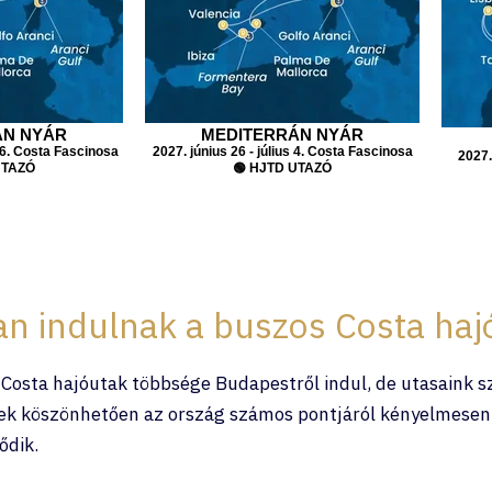
ÁN NYÁR
MEDITERRÁN NYÁR
 6. Costa Fascinosa
2027. június 26 - július 4. Costa Fascinosa
2027.
UTAZÓ
🟢 HJTD UTAZÓ
n indulnak a buszos Costa haj
osta hajóutak többsége Budapestről indul, de utasaink szá
ek köszönhetően az ország számos pontjáról kényelmesen c
ődik.