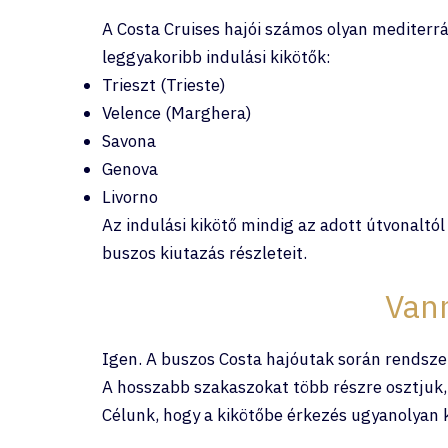
A Costa Cruises hajói számos olyan mediterr
leggyakoribb indulási kikötők:
Trieszt (Trieste)
Velence (Marghera)
Savona
Genova
Livorno
Az indulási kikötő mindig az adott útvonaltól
buszos kiutazás részleteit.
Vann
Igen. A buszos Costa hajóutak során rendsze
A hosszabb szakaszokat több részre osztjuk, í
Célunk, hogy a kikötőbe érkezés ugyanolyan 