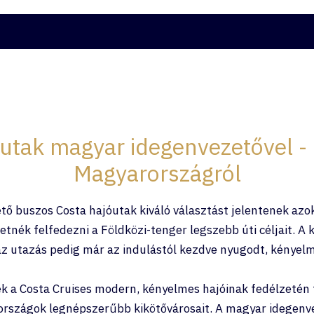
ATOK
HJTD ÉLMÉNYVÁLASZTÓ
KAPCSOLAT
ITALCS
utak magyar idegenvezetővel -
Magyarországról
 buszos Costa hajóutak kiváló választást jelentenek azo
nék felfedezni a Földközi-tenger legszebb úti céljait. A k
az utazás pedig már az indulástól kezdve nyugodt, kényel
k a Costa Cruises modern, kényelmes hajóinak fedélzetén 
rszágok legnépszerűbb kikötővárosait. A magyar idegenvez