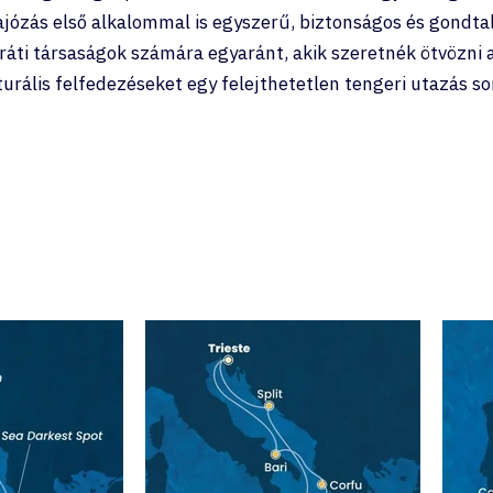
hajózás első alkalommal is egyszerű, biztonságos és gondtal
aráti társaságok számára egyaránt, akik szeretnék ötvözni 
turális felfedezéseket egy felejthetetlen tengeri utazás so