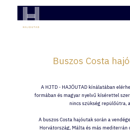
COSTA HAJÓUTAK
MSC HAJÓUTAK
AJÁNL
Buszos Costa hajó
A HJTD - HAJÓUTAD kínálatában elérhető
formában és magyar nyelvű kísérettel szeret
nincs szükség repülőútra, 
A buszos Costa hajóutak során a vendége
Horvátország, Málta és más mediterrán o