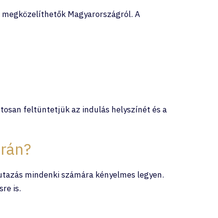
n megközelíthetők Magyarországról. A
tosan feltüntetjük az indulás helyszínét és a
orán?
z utazás mindenki számára kényelmes legyen.
re is.