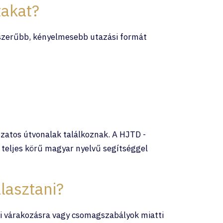
takat?
gyszerűbb, kényelmesebb utazási formát
tozatos útvonalak találkoznak. A HJTD -
 teljes körű magyar nyelvű segítséggel
lasztani?
ri várakozásra vagy csomagszabályok miatti