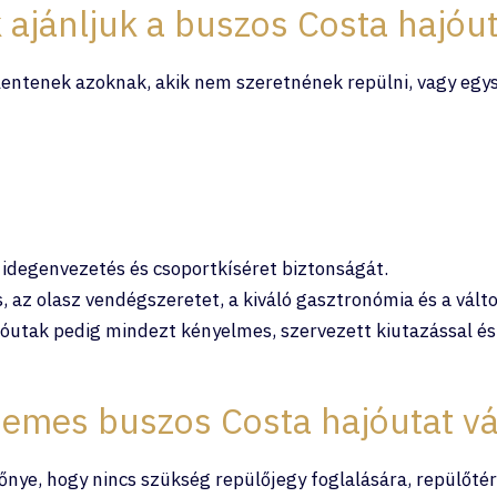
 ajánljuk a buszos Costa hajóu
jelentenek azoknak, akik nem szeretnének repülni, vagy e
 idegenvezetés és csoportkíséret biztonságát.
s, az olasz vendégszeretet, a kiváló gasztronómia és a vál
utak pedig mindezt kényelmes, szervezett kiutazással és
demes buszos Costa hajóutat vá
őnye, hogy nincs szükség repülőjegy foglalására, repülőté