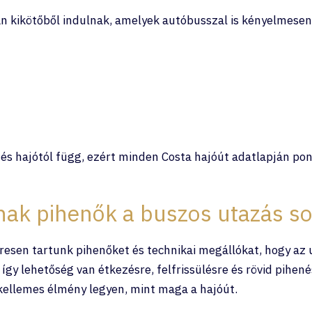
án kikötőből indulnak, amelyek autóbusszal is kényelmese
 és hajótól függ, ezért minden Costa hajóút adatlapján pon
ak pihenők a buszos utazás s
resen tartunk pihenőket és technikai megállókat, hogy a
gy lehetőség van étkezésre, felfrissülésre és rövid pihenés
kellemes élmény legyen, mint maga a hajóút.