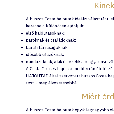
Kinek
A buszos Costa hajóutak ideális választást 
keresnek. Különösen ajánljuk:
első hajóutasoknak;
pároknak és családoknak;
baráti társaságoknak;
idősebb utazóknak;
mindazoknak, akik értékelik a magyar nyelvű
A Costa Cruises hajóin a mediterrán életérzé
HAJÓUTAD által szervezett buszos Costa hajó
teszik még élvezetesebbé.
Miért ér
A buszos Costa hajóutak egyik legnagyobb el