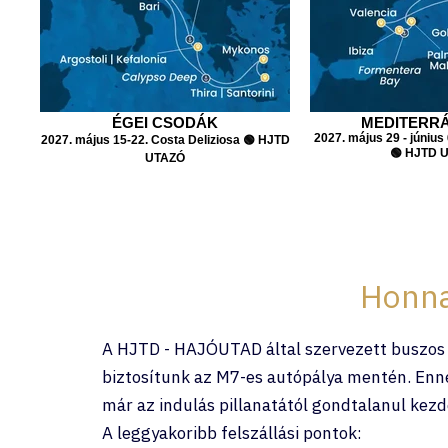
ÉGEI CSODÁK
MEDITERR
2027. május 29 - június
2027. május 15-22. Costa Deliziosa 🟢 HJTD
🟢 HJTD 
UTAZÓ
Honna
A HJTD - HAJÓUTAD által szervezett buszos C
biztosítunk az M7-es autópálya mentén. Enn
már az indulás pillanatától gondtalanul kezd
A leggyakoribb felszállási pontok: