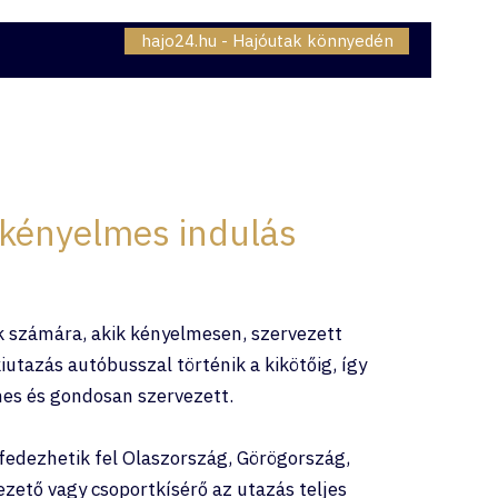
hajo24.hu - Hajóutak könnyedén
06307230834
OMAG - INTERNET
BLOG
 kényelmes indulás
k számára, akik kényelmesen, szervezett
iutazás autóbusszal történik a kikötőig, így
mes és gondosan szervezett.
fedezhetik fel Olaszország, Görögország,
ető vagy csoportkísérő az utazás teljes