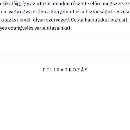
 kikötőig, így az utazás minden részlete előre megszervez
ton, vagy egyszerűen a kényelmet és a biztonságot részesí
azást kínál: olyan szervezett Costa hajóutakat biztosít, 
es odafigyelés várja utasainkat.
Legyen elsőként a fedélzeten - hírlevél
F E L I R A T K O Z Á S
hello@hajoutad.hu
06307230834
Millenium Tower I., Budapest, Lechner Ödön fasor 6., 1095
Nyitva tartás: H-P 09:00-17:00
Ebédidő: 12:00-13:00
Szo: Zárva