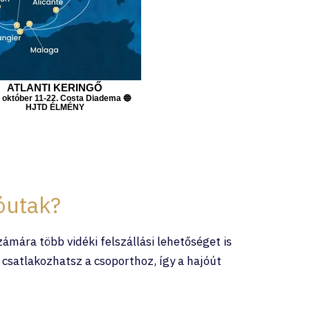
ATLANTI KERINGŐ
 október 11-22. Costa Diadema 🔵
HJTD ÉLMÉNY
óutak?
mára több vidéki felszállási lehetőséget is
satlakozhatsz a csoporthoz, így a hajóút