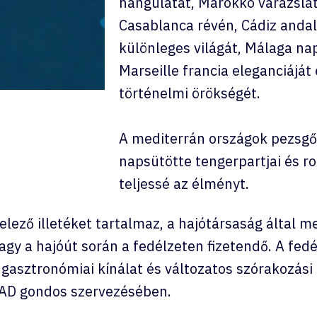
hangulatát, Marokkó varázslat
Casablanca révén, Cádiz andalú
különleges világát, Málaga na
Marseille francia eleganciáját
történelmi örökségét.
A mediterrán országok pezsgő v
napsütötte tengerpartjai és ro
teljessé az élményt.
telező illetéket tartalmaz, a hajótársaság által 
agy a hajóút során a fedélzeten fizetendő. A fe
 gasztronómiai kínálat és változatos szórakozási
AD gondos szervezésében.