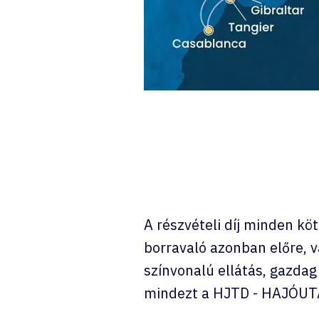
A részvételi díj minden kö
borravaló azonban előre, v
színvonalú ellátás, gazdag
mindezt a HJTD - HAJÓUT