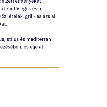
edélzeti élményeket
si lehetőségek és a
i ételek, grill- és ázsiai
kat.
s, stílus és mediterrán
zésében, és élje át,