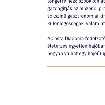
tengerre néző szobákon át 
gazdagítják az élőzenei pr
sokszínű gasztronómiai kíná
különlegességek, valamint
A Costa Diadema fedélzetén
életérzés egyetlen hajóba
hogyan válhat egy hajóút 