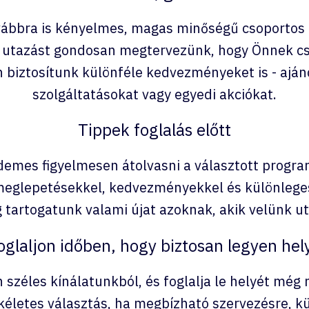
bbra is kényelmes, magas minőségű csoportos 
 utazást gondosan megtervezünk, hogy Önnek cs
n biztosítunk különféle kedvezményeket is - ajá
szolgáltatásokat vagy egyedi akciókat.
Tippek foglalás előtt
demes figyelmesen átolvasni a választott program
 meglepetésekkel, kedvezményekkel és különleges
 tartogatunk valami újat azoknak, akik velünk u
oglaljon időben, hogy biztosan legyen hel
n széles kínálatunkból, és foglalja le helyét m
ökéletes választás, ha megbízható szervezésre, 