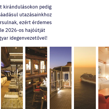
tt kirándulásokon pedig
 Ráadásul utazásainkhoz
rsulnak, ezért érdemes
 le 2026-os hajóútját
gyar idegenvezetővel!