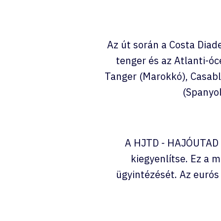
Az út során a Costa Diad
tenger és az Atlanti-ó
Tanger (Marokkó), Casabl
(Spanyol
A HJTD - HAJÓUTAD mo
kiegyenlítse. Ez a 
ügyintézését. Az eurós