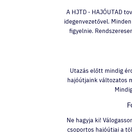
A HJTD - HAJÓUTAD tová
idegenvezetővel. Minden
figyelnie. Rendszerese
Utazás előtt mindig ér
hajóútjaink változatos
Mindig
F
Ne hagyja ki! Válogasso
csoportos hajóútjai a t