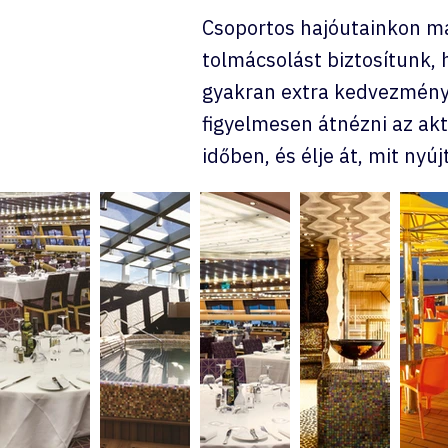
Csoportos hajóutainkon mag
tolmácsolást biztosítunk, 
gyakran extra kedvezmény
figyelmesen átnézni az aktu
időben, és élje át, mit ny