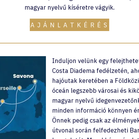
magyar nyelvű kíséretre vágyik.
A J Á N L A T K É R É S
Induljon velünk egy felejthete
Costa Diadema fedélzetén, ah
hajóutak keretében a Földközi-
óceán legszebb városai és kikö
magyar nyelvű idegenvezetőnk
minden információ könnyen ér
Önnek pedig csak az élményekr
útvonal során felfedezheti Ba