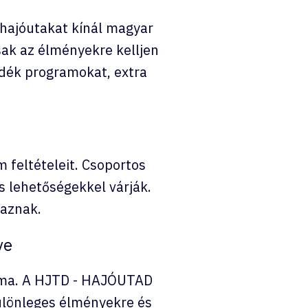
hajóutakat kínál magyar
ak az élményekre kelljen
ndék programokat, extra
 feltételeit. Csoportos
 lehetőségekkel várják.
taznak.
ye
ég ma. A HJTD - HAJÓUTAD
különleges élményekre és