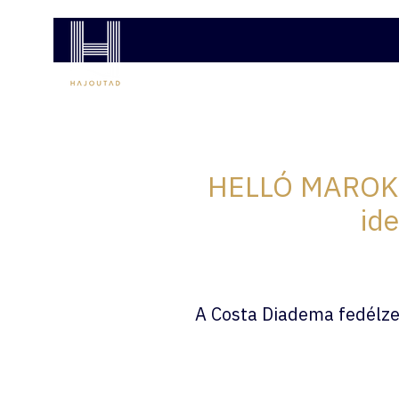
COSTA HAJÓUTAK
MSC HAJÓUTAK
AJÁNL
HELLÓ MAROKKÓ
id
A Costa Diadema fedélzet