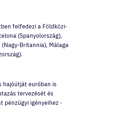
ben felfedezi a Földközi-
celona (Spanyolország),
 (Nagy-Britannia), Málaga
zország).
 hajóútját euróban is
utazás tervezését és
t pénzügyi igényeihez -