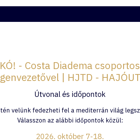
ATOK
HJTD ÉLMÉNYVÁLASZTÓ
KAPCSOLAT
ITALCS
! - Costa Diadema csoportos
egenvezetővel | HJTD - HAJÓU
Útvonal és időpontok
én velünk fedezheti fel a mediterrán világ legsze
Válasszon az alábbi időpontok közül:
2026. október 7-18.