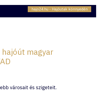
hajo24.hu - Hajóutak könnyedén
06307230834
OMAG - INTERNET
BLOG
 hajóút magyar
TAD
bb városait és szigeteit.