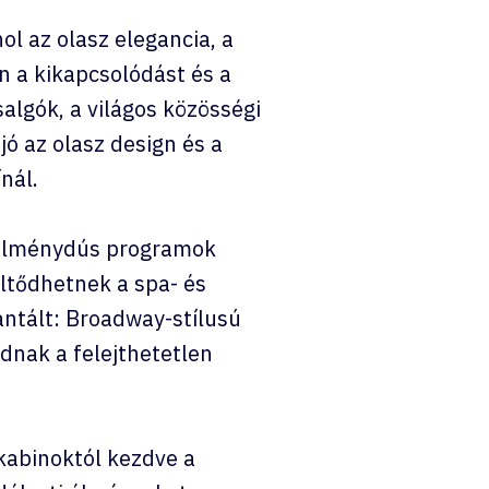
l az olasz elegancia, a
n a kikapcsolódást és a
algók, a világos közösségi
jó az olasz design és a
nál.
s élménydús programok
ltődhetnek a spa- és
antált: Broadway-stílusú
dnak a felejthetetlen
kabinoktól kezdve a