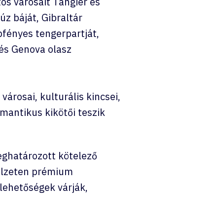
os városait Tangier és
z báját, Gibraltár
pfényes tengerpartját,
 és Genova olasz
árosai, kulturális kincsei,
mantikus kikötői teszik
meghatározott kötelező
délzeten prémium
 lehetőségek várják,