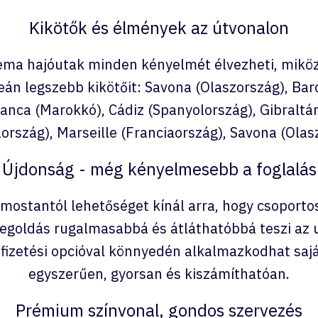
Kikötők és élmények az útvonalon
ema hajóutak minden kényelmét élvezheti, miköz
ceán legszebb kikötőit: Savona (Olaszország), Bar
anca (Marokkó), Cádiz (Spanyolország), Gibraltár
ország), Marseille (Franciaország), Savona (Olas
Újdonság - még kényelmesebb a foglalás
stantól lehetőséget kínál arra, hogy csoportos
megoldás rugalmasabbá és átláthatóbbá teszi az 
 fizetési opcióval könnyedén alkalmazkodhat sajá
egyszerűen, gyorsan és kiszámíthatóan.
Prémium színvonal, gondos szervezés