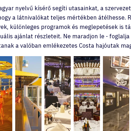
yar nyelvű kísérő segíti utasainkat, a szerveze
hogy a látnivalókat teljes mértékben átélhesse.
ek, különleges programok és meglepetések is tá
ális ajánlat részleteit. Ne maradjon le - foglalja
újtanak a valóban emlékezetes Costa hajóutak ma