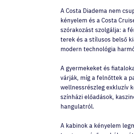
A Costa Diadema nem csupá
kényelem és a Costa Cruis
szórakozást szolgálja: a f
terek és a stílusos belső 
modern technológia harmón
A gyermekeket és fiatalok
várják, míg a felnőttek a
wellnessrészleg exkluzív 
színházi előadások, kaszin
hangulatról.
A kabinok a kényelem legm