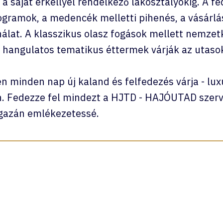
a saját erkéllyel rendelkező lakosztályokig. A f
ogramok, a medencék melletti pihenés, a vásárlá
lat. A klasszikus olasz fogások mellett nemzetköz
 hangulatos tematikus éttermek várják az utaso
 minden nap új kaland és felfedezés várja - luxu
n. Fedezze fel mindezt a HJTD - HAJÓUTAD szerve
igazán emlékezetessé.